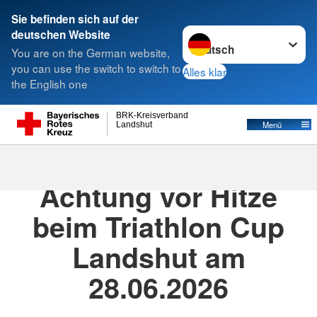
Sie befinden sich auf der
Sprache wechseln zu
deutschen Website
Suche
You are on the German website,
you can use the switch to switch to
Alles klar
the English one
BRK-Kreisverband
Menü
Landshut
27.06.2026
· News
Achtung vor Hitze
beim Triathlon Cup
Landshut am
28.06.2026