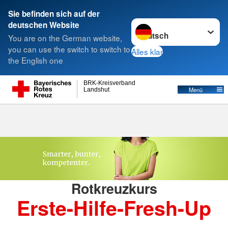
Sie befinden sich auf der
Sprache wechseln zu
deutschen Website
Suche
You are on the German website,
you can use the switch to switch to
Alles klar
the English one
Erste-Hilfe-Fresh-Up
BRK-Kreisverband
Menü
Landshut
Rotkreuzkurs
Erste-Hilfe-Fresh-Up