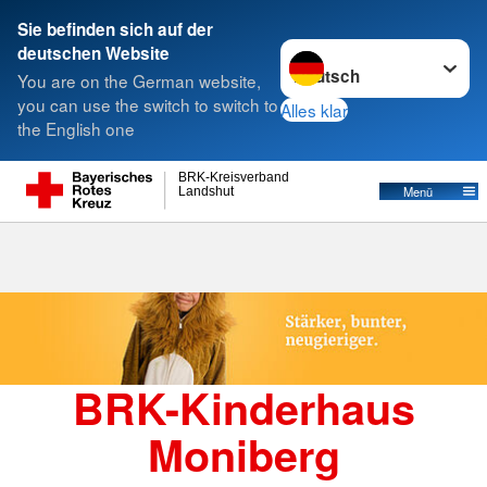
Sie befinden sich auf der
Sprache wechseln zu
deutschen Website
Suche
You are on the German website,
you can use the switch to switch to
Alles klar
the English one
Kinderhaus am Moniberg
BRK-Kreisverband
Menü
Landshut
BRK-Kinderhaus
Moniberg