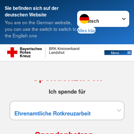
Sie befinden sich auf der
Sprache wechseln zu
deutschen Website
Suche
You are on the German website,
you can use the switch to switch to
Alles klar
the English one
BRK-Kreisverband
Menü
Landshut
Spendenzweck
Ich spende für