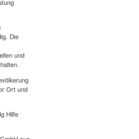
stung
m
ig. Die
ellen und
halten.
Bevölkerung
vor Ort und
g Hilfe
er GmbH aus