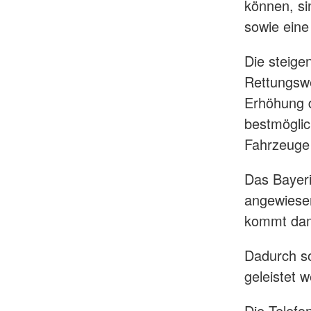
können, si
sowie eine 
Die steige
Rettungswe
Erhöhung d
bestmöglic
Fahrzeuge 
Das Bayeri
angewiesen
kommt dam
Dadurch sol
geleistet 
Die Telefo