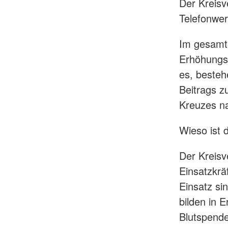
Der Kreisv
Telefonwer
Im gesamte
Erhöhungsw
es, besteh
Beitrags z
Kreuzes na
Wieso ist 
Der Kreisv
Einsatzkrä
Einsatz sin
bilden in 
Blutspende