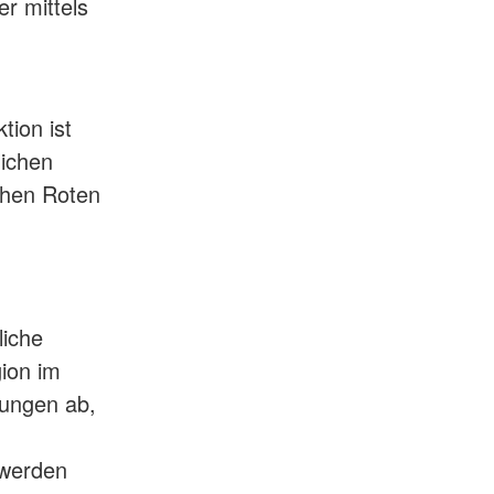
er mittels
tion ist
lichen
chen Roten
liche
gion im
ltungen ab,
 werden