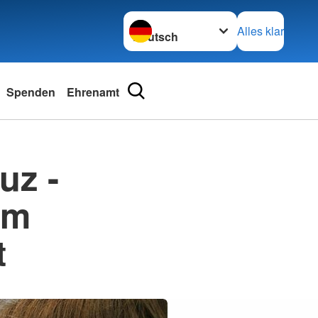
Sprache wechseln zu
Alles klar
Spenden
Ehrenamt
uz -
im
t