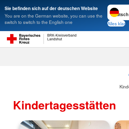
Sprache w
Sie befinden sich auf der deutschen Website
You are on the German website, you can use the
Suche
switch to switch to the English one
Alles klar
BRK-Kreisverband
Landshut
Kind
Kindertagesstätten